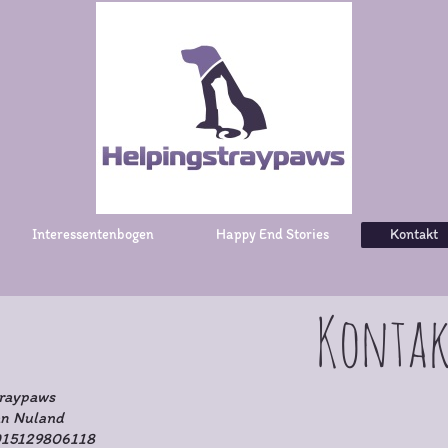
Interessentenbogen
Happy End Stories
Kontakt
Kontak
traypaws
an Nuland
 015129806118